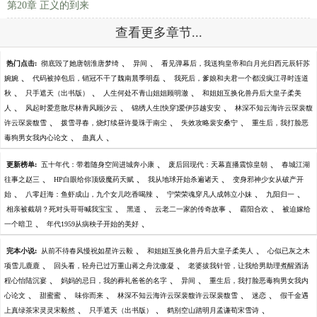
第20章 正义的到来
查看更多章节...
、
、
热门点击:
彻底毁了她唐朝淮唐梦绮
异间
看见弹幕后，我送狗皇帝和白月光归西元辰轩苏
、
、
婉婉
代码被掉包后，销冠不干了魏南晨季明磊
我死后，爹娘和夫君一个都没疯江寻时连道
、
、
、
秋
只手遮天（出书版）
人生何处不青山姐姐顾明澈
和姐姐互换化兽丹后大皇子柔美
、
、
、
人
风起时爱意散尽林青风顾汐云
锦绣人生[快穿]爱伊莎越安安
林深不知云海许云琛裴馥
、
、
、
许云琛裴馥雪
拨雪寻春，烧灯续昼许曼珠于南尘
失效攻略裴安桑宁
重生后，我打脸恶
、
、
毒狗男女我内心论文
蛊真人
、
、
更新榜单:
五十年代：带着随身空间进城奔小康
废后回现代：天幕直播震惊皇朝
春城江湖
、
、
、
往事之赵三
HP白眼给你顶级魔药天赋
我从地球开始杀遍诸天
变身邪神少女从破产开
、
、
、
、
始
八零赶海：鱼虾成山，九个女儿吃香喝辣
宁荣荣魂穿凡人成韩立小妹
九阳归一
、
、
、
、
相亲被截胡？死对头哥哥喊我宝宝
黑道
云老二一家的传奇故事
霸阳合欢
被迫嫁给
、
、
一个暗卫
年代1959从病秧子开始的美好
、
、
完本小说:
从前不待春风慢祝如星许云毅
和姐姐互换化兽丹后大皇子柔美人
心似已灰之木
、
、
项雪儿鹿鹿
回头看，轻舟已过万重山蒋之舟沈傲凝
老婆拔我针管，让我给男助理煮醒酒汤
、
、
、
程心怡陆沉宴
妈妈的忌日，我的葬礼爸爸的名字
异间
重生后，我打脸恶毒狗男女我内
、
、
、
、
、
心论文
甜蜜蜜
味你而来
林深不知云海许云琛裴馥许云琛裴馥雪
迷恋
假千金遇
、
、
、
上真绿茶宋灵灵宋毅然
只手遮天（出书版）
鹤别空山踏明月孟谦荀宋雪诗