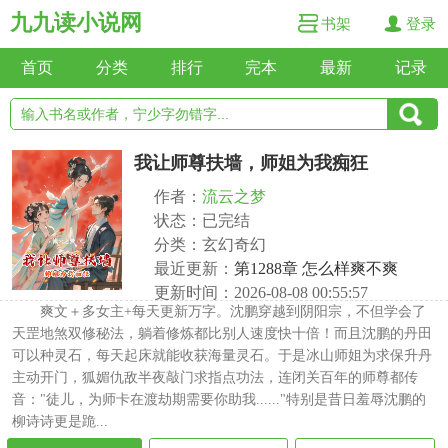
九九读小说网
书架
登录
首页
分类
排行
完本
最新
记录
我让师尊扶墙，师姐为我痴狂
作者：
流云之梦
状态：已完结
分类：玄幻奇幻
最近更新：
第1288章 怎么样爽不爽
更新时间：2026-08-08 00:55:57
爽文＋多女主+每天更新万字。沈鹏穿越到阴阳宗，不但学会了
天罡地煞双修秘法，躺着修炼都比别人速度快十倍！而且沈鹏的丹田
可以种灵石，每天起床就能收获海量灵石。于是冰山师姐为求保升丹
主动开门，狐媚仇敌半夜敲门求指点功法，连闭关百年的师尊都传
音："徒儿，为师卡在渡劫期需要你助我......"特别是昔日羞辱沈鹏的
柳诗诗更是跪...