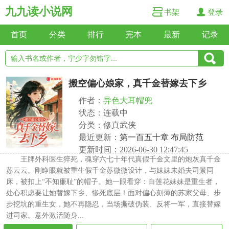
九九读小说网
书架
登录
首页
分类
排行
完本
最新
记录
搬空偏心娘家，真千金替嫁去下乡
作者：
异色大耳帽兜
状态：连载中
分类：修真武侠
最近更新：
第一百五十章 布局防范
更新时间：2026-06-30 12:47:45
王牌外科医生猝死，魂穿六七十年代真假千金文里的炮灰真千金
苏云云。刚睁眼就被重生假千金苏微微设计，与妹妹未婚夫司景同
床，被扣上“不知廉耻”的帽子。她一眼看穿：白莲花妹妹是重生者，
处心积虑要让她替嫁下乡、惨死底层！面对偏心刻薄的苏家父母、步
步挖坑的重生女，她不再隐忍，当场撕破伪装、反将一军，直接替嫁
进司家。意外激活随身...