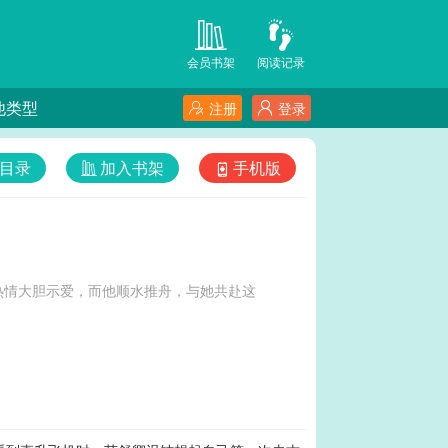
会员书架
阅读记录
他类型
注册
登录
目录
加入书架
手机版
热情大胆示爱，而他顺水推舟，与她共赴这