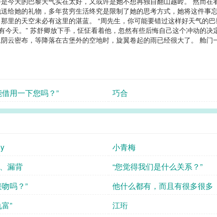
是今天的巴黎天气实在太好，又或许是她不想再独自翻山越岭。 然而在
送给她的礼物，多年贫穷生活终究是限制了她的思考方式，她将这件事忘
里的天空未必有这里的湛蓝。 “周先生，你可能要错过这样好天气的巴黎了
止有今天。” 苏舒卿放下手，怔怔看着他，忽然有些后悔自己这个冲动的决
阴云密布，等降落在古堡外的空地时，旋翼卷起的雨已经很大了。 舱门
能借用一下您吗？”
巧合
hy
小青梅
、漏背
“您觉得我们是什么关系？”
接吻吗？”
他什么都有，而且有很多很多
仇富”
江珩