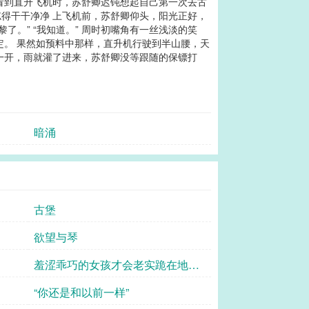
看到直升飞机时，苏舒卿迟钝想起自己第一次去古
得干干净净 上飞机前，苏舒卿仰头，阳光正好，
。” “我知道。” 周时初嘴角有一丝浅淡的笑
定。 果然如预料中那样，直升机行驶到半山腰，天
一开，雨就灌了进来，苏舒卿没等跟随的保镖打
暗涌
古堡
欲望与琴
羞涩乖巧的女孩才会老实跪在地
上，而她选择
“你还是和以前一样”