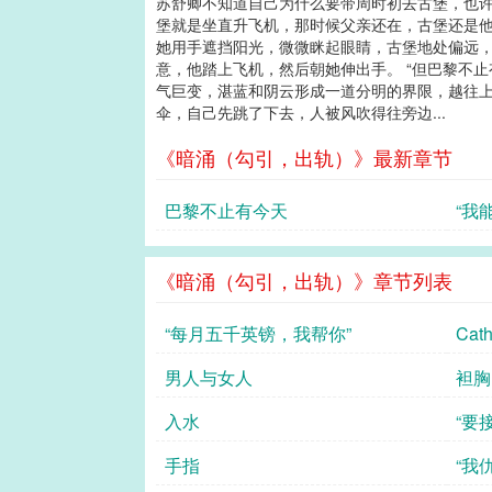
苏舒卿不知道自己为什么要带周时初去古堡，也许
堡就是坐直升飞机，那时候父亲还在，古堡还是他
她用手遮挡阳光，微微眯起眼睛，古堡地处偏远，那
意，他踏上飞机，然后朝她伸出手。 “但巴黎不
气巨变，湛蓝和阴云形成一道分明的界限，越往上
伞，自己先跳了下去，人被风吹得往旁边...
《暗涌（勾引，出轨）》最新章节
巴黎不止有今天
“我
《暗涌（勾引，出轨）》章节列表
“每月五千英镑，我帮你”
Cat
男人与女人
袒胸
入水
“要
手指
“我