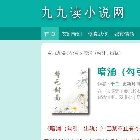
九九读小说网
首 页
玄幻奇幻
修真武侠
都市情感
九九读小说网
>
暗涌（勾引，出轨）
暗涌（勾
作者：
千二
更新时间：2
在一次陪妻子参加校
背德情事。双非处｜男出
《暗涌（勾引，出轨）》巴黎不止有今