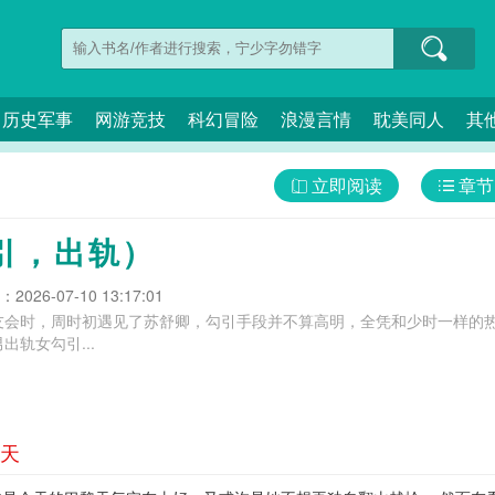
历史军事
网游竞技
科幻冒险
浪漫言情
耽美同人
其
立即阅读
章节
引，出轨）
026-07-10 13:17:01
友会时，周时初遇见了苏舒卿，勾引手段并不算高明，全凭和少时一样的
轨女勾引...
天