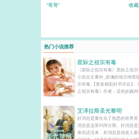
“哥哥”
收藏
热门小说推荐
星际之祖宗有毒
《星际之祖宗有毒》星际之祖宗
小说全文番外_蔚澜的埃尔维星
宗有毒,【更多精彩好书尽在】
之祖宗有毒》作者：花色妖娆内
介：星际之祖宗有毒列：小说《
之祖宗有毒》花色妖娆著,星际
艾泽拉斯圣光黎明
有毒全文阅读拥有诡异记忆和传
好消息是重生在了熟悉的世界里
法的伪萝莉，重生于大星际时代5
消息是这里叫阿古斯。好消息是
年的废物处理星。所谓废物处理
泰坦还没来，坏消息是祂老人家
是定期玩自焚的垃圾处理站。不