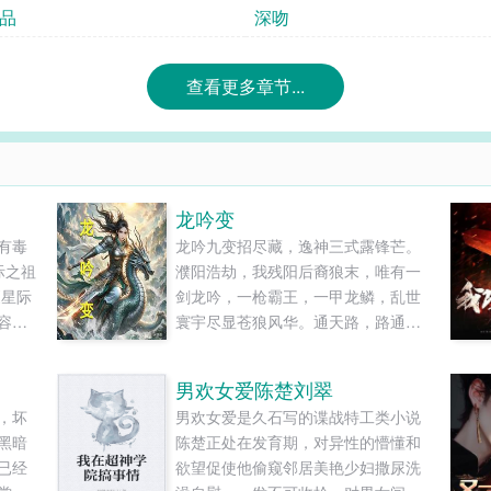
品
深吻
查看更多章节...
龙吟变
有毒
龙吟九变招尽藏，逸神三式露锋芒。
际之祖
濮阳浩劫，我残阳后裔狼末，唯有一
《星际
剑龙吟，一枪霸王，一甲龙鳞，乱世
容简
寰宇尽显苍狼风华。通天路，路通
星际
天，武路尽头神龙现，今朝且听龙
之祖宗
吟！......
男欢女爱陈楚刘翠
承功
，坏
男欢女爱是久石写的谍战特工类小说
047
黑暗
陈楚正处在发育期，对异性的懵懂和
星便
已经
欲望促使他偷窥邻居美艳少妇撒尿洗
想被