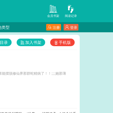
会员书架
阅读记录
他类型
注册
登录
目录
加入书架
手机版
算能摆脱修仙界那群蛇精病了！！;;;;她那薄