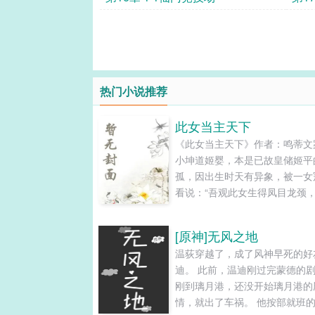
热门小说推荐
此女当主天下
《此女当主天下》作者：鸣蒂文
小坤道姬婴，本是已故皇储姬平
孤，因出生时天有异象，被一女
看说：“吾观此女生得凤目龙颈
含宪，来日必当得主天下。”彼
女姬平正跟弟弟楚王斗得不可开
[原神]无风之地
皇储之位已然岌岌可危，恐这话
温荻穿越了，成了风神早死的好
听去，便将姬婴交给那女冠带回
迪。 此前，温迪刚过完蒙德的
抚养。果然送走姬婴后没几年，
刚到璃月港，还没开始璃月港的
用计将姬平刺杀于玉京门下，随
情，就出了车祸。 他按部就班
迫...