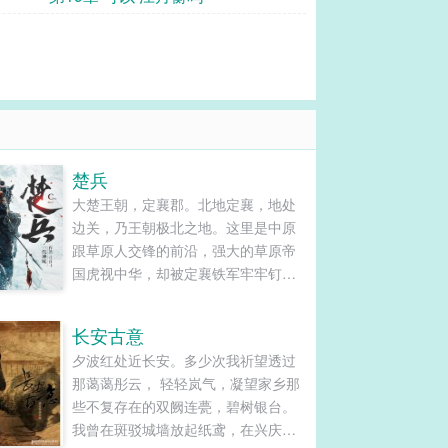
楚兵
大楚王朝，定襄郡。北地定襄，地处
边关，乃王朝极北之地。这里是中原
跟草原人交锋的前沿，强大的草原帝
国虎视中华，却被定襄铁军牢牢钉死
在长城以北。近几十年，大楚日渐腐
败，先辈的努力付之东流。北地边军
长安古意
实力萎靡，战场上，败多胜少。五峰
夕波红处近长安。多少次我祈望透过
山脚下，一支楚兵蜿蜒如长蛇，此刻
那蔼蔼彤云， 轻轻岚气，凝望家乡那
正在渡过清水河。新作品出炉，欢迎
些不复存在的双阙连甍，碧树银台。
大家前往番茄小说阅读我的作品......
我曾在斑驳城墙放起纸鸢，在兴庆宫