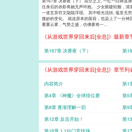
第167章 决赛夜（下） 高空之上, 一红一白两
任身后的赤影将她无声环抱。 少女眼睫轻颤，清
一道玄异符文隐隐浮现。 其中暗光流转, 蕴意无
微妙的变化。 就连原本的面容，也染上了一分神异
重重云雾，气势之盛，仿佛要将一...
《从游戏世界穿回来后[全息]》最新章
第167章 决赛夜（下）
第1
《从游戏世界穿回来后[全息]》章节列
内容简介
第1
第4章 《神魔》全球排位赛
第5
第8章 逐渐理解一切
第9
第12章 反击开始！
第1
第16章 1 1仙门竞技场
第1