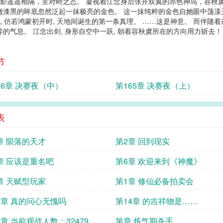
道身影遥遥相隔，呈对峙之态。 凝视着江念身后张开双翼的赤色神鸟，容秋虞
澈漆黑的眸底忽然泛起一抹极亮的金色。 这一抹纯粹的金色自她眼中荡漾
穷, 仿若鸿蒙初开时, 天地间诞生的第一条真理。 ……这是神意。 而伴
的气息。 江念出剑, 身形自空中一跃, 朝着容秋虞所在的方向用力斩去！
节
66章 决赛夜（中）
第165章 决赛夜（上）
表
章 陨落的天才
第2章 回到现实
章 应该是重名吧
第6章 欢迎来到《神魔》
章 天赋型玩家
第1章 修仙必备拍卖会
3章 真的问心无愧吗
第14章 的吉祥物是……
7章 当前观战人数：32479
第章 炼气期杀手