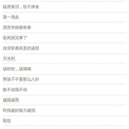
猛虎落泪，饥不择食
第一滴血
漂亮学姐都有毒
装死就完事了
连背影都高贵的迹部
月光刑
该吃吃，该喝喝
男孩子不要那么八卦
敌不动我不动
越描越黑
吃得越好能力越强
取悦