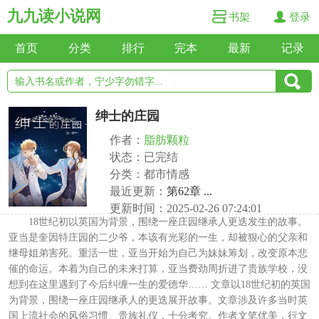
九九读小说网
书架
登录
首页
分类
排行
完本
最新
记录
绅士的庄园
作者：
脂肪颗粒
状态：已完结
分类：都市情感
最近更新：
第62章 ...
更新时间：2025-02-26 07:24:01
18世纪初以英国为背景，围绕一座庄园继承人更迭发生的故事。
亚当是奎因特庄园的二少爷，本该有光彩的一生，却被狠心的父亲和
继母姐弟害死。重活一世，亚当开始为自己为妹妹筹划，改变原本悲
催的命运。本着为自己的未来打算，亚当费劲周折进了贵族学校，没
想到在这里遇到了今后纠缠一生的爱德华…… 文章以18世纪初的英国
为背景，围绕一座庄园继承人的更迭展开故事。文章涉及许多当时英
国上流社会的风俗习惯、贵族礼仪，十分考究。作者文笔优美，行文