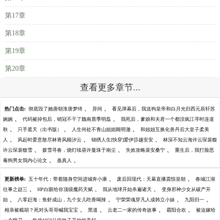
第17章
第18章
第19章
第20章
查看更多章节...
、
、
热门点击:
彻底毁了她唐朝淮唐梦绮
异间
看见弹幕后，我送狗皇帝和白月光归西元辰轩苏
、
、
婉婉
代码被掉包后，销冠不干了魏南晨季明磊
我死后，爹娘和夫君一个都没疯江寻时连道
、
、
、
秋
只手遮天（出书版）
人生何处不青山姐姐顾明澈
和姐姐互换化兽丹后大皇子柔美
、
、
、
人
风起时爱意散尽林青风顾汐云
锦绣人生[快穿]爱伊莎越安安
林深不知云海许云琛裴馥
、
、
、
许云琛裴馥雪
拨雪寻春，烧灯续昼许曼珠于南尘
失效攻略裴安桑宁
重生后，我打脸恶
、
、
毒狗男女我内心论文
蛊真人
、
、
更新榜单:
五十年代：带着随身空间进城奔小康
废后回现代：天幕直播震惊皇朝
春城江湖
、
、
、
往事之赵三
HP白眼给你顶级魔药天赋
我从地球开始杀遍诸天
变身邪神少女从破产开
、
、
、
、
始
八零赶海：鱼虾成山，九个女儿吃香喝辣
宁荣荣魂穿凡人成韩立小妹
九阳归一
、
、
、
、
相亲被截胡？死对头哥哥喊我宝宝
黑道
云老二一家的传奇故事
霸阳合欢
被迫嫁给
、
、