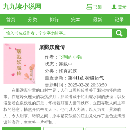
九九读小说网
书架
登录
首页
分类
排行
完本
最新
记录
屠戮妖魔传
作者：
飞翔的小强
状态：连载中
分类：修真武侠
最近更新：
第441章 碰碰运气
更新时间：2025-02-28 20:33:50
在那远离尘嚣的山村世界，人们口耳相传着关于邪祟精怪的故
事。在这烽火连天的动荡岁月，那些潜藏于虻山邃水间的妖怪，以及
浸染着血泉残魂的厉鬼，怀揣着颠覆人世间秩序，企图夺取人间主宰
权的恶意，悄然开始蚕食天下。他们以人为酒，以人为食，景象骇
人，令人胆寒。转瞬之间，原本繁花似锦的江山竟化作了血色波涛滚
滚的海洋，生生将一片祥和...