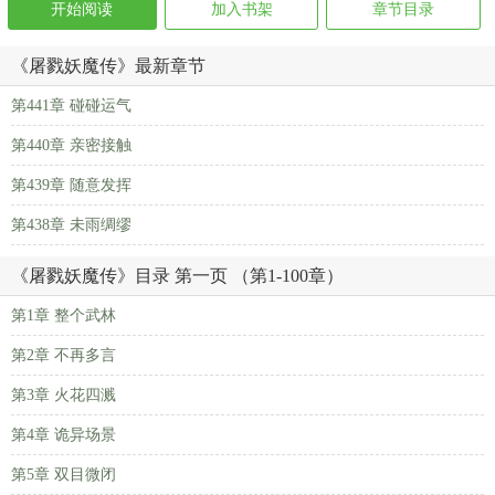
开始阅读
加入书架
章节目录
《屠戮妖魔传》最新章节
第441章 碰碰运气
第440章 亲密接触
第439章 随意发挥
第438章 未雨绸缪
《屠戮妖魔传》目录 第一页 （第1-100章）
第1章 整个武林
第2章 不再多言
第3章 火花四溅
第4章 诡异场景
第5章 双目微闭