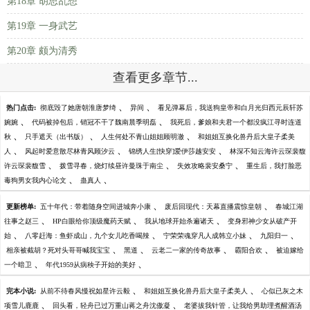
第18章 胡思乱想
第19章 一身武艺
第20章 颇为清秀
查看更多章节...
、
、
热门点击:
彻底毁了她唐朝淮唐梦绮
异间
看见弹幕后，我送狗皇帝和白月光归西元辰轩苏
、
、
婉婉
代码被掉包后，销冠不干了魏南晨季明磊
我死后，爹娘和夫君一个都没疯江寻时连道
、
、
、
秋
只手遮天（出书版）
人生何处不青山姐姐顾明澈
和姐姐互换化兽丹后大皇子柔美
、
、
、
人
风起时爱意散尽林青风顾汐云
锦绣人生[快穿]爱伊莎越安安
林深不知云海许云琛裴馥
、
、
、
许云琛裴馥雪
拨雪寻春，烧灯续昼许曼珠于南尘
失效攻略裴安桑宁
重生后，我打脸恶
、
、
毒狗男女我内心论文
蛊真人
、
、
更新榜单:
五十年代：带着随身空间进城奔小康
废后回现代：天幕直播震惊皇朝
春城江湖
、
、
、
往事之赵三
HP白眼给你顶级魔药天赋
我从地球开始杀遍诸天
变身邪神少女从破产开
、
、
、
、
始
八零赶海：鱼虾成山，九个女儿吃香喝辣
宁荣荣魂穿凡人成韩立小妹
九阳归一
、
、
、
、
相亲被截胡？死对头哥哥喊我宝宝
黑道
云老二一家的传奇故事
霸阳合欢
被迫嫁给
、
、
一个暗卫
年代1959从病秧子开始的美好
、
、
完本小说:
从前不待春风慢祝如星许云毅
和姐姐互换化兽丹后大皇子柔美人
心似已灰之木
、
、
项雪儿鹿鹿
回头看，轻舟已过万重山蒋之舟沈傲凝
老婆拔我针管，让我给男助理煮醒酒汤