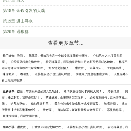
第17章 流民
第18章 金钗引发的大戏
第19章 进山寻水
第20章 遇狼群
查看更多章节...
、
、
热门点击:
异间
我死后，爹娘和夫君一个都没疯江寻时连道秋
心似已灰之木项雪儿鹿
、
、
、
鹿
旧爱泯灭程衍之柳欣欣
看见弹幕后，我送狗皇帝和白月光归西元辰轩苏婉婉
林深不
、
、
、
、
、
知云海许云琛裴馥许云琛裴馥雪
炮灰情史旧情人
甜蜜蜜
天幕尽头
天鹅奏鸣曲
、
、
、
、
味你而来
吞噬鱼
江晏礼安然小说江晏礼时候
彻底毁了她唐朝淮唐梦绮
人生何处不
、
青山姐姐顾明澈
、
、
、
更新榜单:
盗墓：与废物系统的第九次轮回
啥？队友住在阿卡姆疯人院？
港夜情靡
网
、
、
游：神级刺客，我即是暗影！
萌娃进村，山里野兽瑟瑟发抖
娇知青靠颠勺，反向养落魄大
、
、
、
、
、
佬
逆凡次尊仙
修仙界破烂王
我在公路求生游戏靠考试发家致富
铁雪云烟
派出
、
、
、
、
所警事【治安和刑事侦查】
唐奇谭
替嫁随军，娇娇被禁欲大佬亲哭了
恶灵信息库
、
直播捡垃圾，我成警局常客
、
、
、
完本小说:
甜蜜蜜
旧爱泯灭程衍之柳欣欣
江晏礼安然小说江晏礼时候
看见弹幕后，我