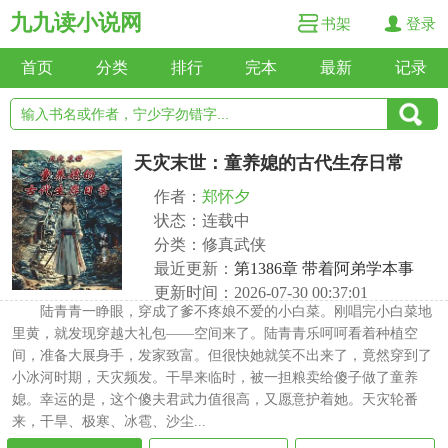
九九读小说网
书架
登录
首页
分类
排行
完本
最新
记录
天灾末世：童养媳的古代生存日常
作者：
郑怀夕
状态：连载中
分类：修真武侠
最近更新：
第1386章 带着阿弟学本事
更新时间：2026-07-30 00:37:01
陆青青一睁眼，穿成了爹不疼娘不爱的小白菜。刚唱完小白菜地
里黄，就发现穿越大礼包——空间来了。陆青青乐呵呵看着种植空
间，准备大展身手，发家致富。但很快她就笑不出来了，竟然穿到了
小冰河时期，天灾频发。干旱来临时，被一担粮卖给傻子做了童养
媳。幸运的是，这个傻夫君武力值很高，又愿意护着她。天灾轮番
来，干旱、极寒、冰雹、沙尘...