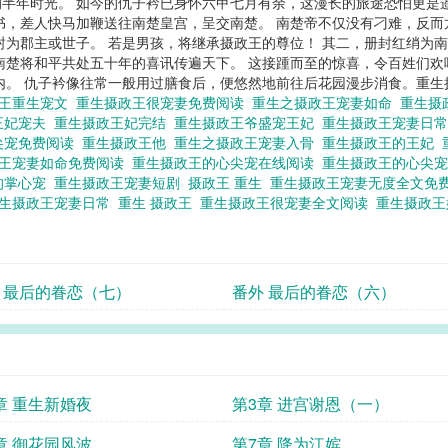
半年时光。 如今的仇子衿已身怀六甲七月有余，这漫长的旅途恐怕更是
书，差人快马加鞭送往南楚皇宫，呈交南楚。 南楚帝不仅没有刁难，反而
封为郡主或世子。 若是男孩，将继承摄政王的尊位！ 其二，册封红绡为
南楚将和平共处五十年的喜讯传遍天下。 这接踵而至的惊喜，令百姓们欢
内。 仇子衿像往常一般用过膳食后，便悠然地前往后花园漫步消食。
重生
政王重生宠文
重生摄政王很宠妻免费阅读
重生之摄政王宠妻如命
重生摄
王妃宠夫
重生摄政王妃完结
重生摄政王爷盛宠王妃
重生摄政王宠妻日
尖宠免费阅读
重生摄政王他
重生之摄政王宠妻入骨
重生摄政王的王妃
政王宠妻如命免费阅读
重生摄政王的心尖宠在线阅读
重生摄政王的心尖
的掌心宠
重生摄政王宠妻短剧
摄政王 重生
重生摄政王宠妻无度全文免
生摄政王宠妻日常
重生 摄政王
重生摄政王很宠妻全文阅读
重生摄政
 最后的眷恋（七）
番外 最后的眷恋（六）
章 重生新婚夜
第3章 进宫谢恩（一）
章 御花园风波
第7章 降为江嫔