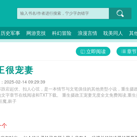
历史军事
网游竞技
科幻冒险
浪漫言情
耽美同人
其
立即阅读
章节
王很宠妻
025-02-14 09:29:39
节跌宕起伏、扣人心弦，是一本情节与文笔俱佳的其他类型小说，重生摄政
 重生摄政王宠妻无度全文免费阅读,重生摄政王宠妻日常,重生摄政王宠妻上瘾免费
狂魔,麸子
一个