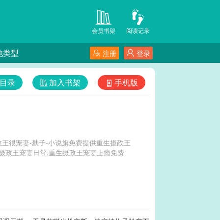
会员书架
阅读记录
他类型
注册
登录
目录
加入书架
手机版
王很宠妻-麸子-小说旗免费提供重生摄政王