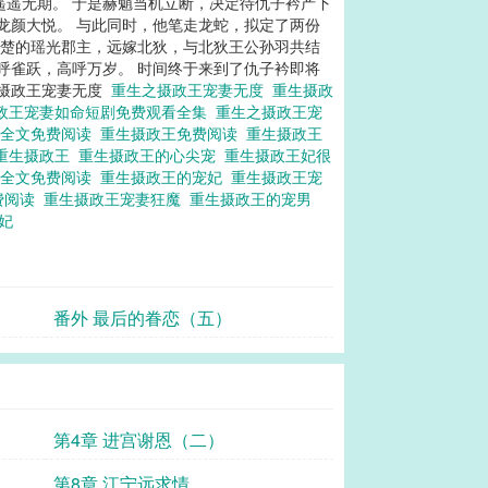
遥遥无期。 于是赫魈当机立断，决定待仇子衿产下
龙颜大悦。 与此同时，他笔走龙蛇，拟定了两份
南楚的瑶光郡主，远嫁北狄，与北狄王公孙羽共结
呼雀跃，高呼万岁。 时间终于来到了仇子衿即将
摄政王宠妻无度
重生之摄政王宠妻无度
重生摄政
政王宠妻如命短剧免费观看全集
重生之摄政王宠
常全文免费阅读
重生摄政王免费阅读
重生摄政王
重生摄政王
重生摄政王的心尖宠
重生摄政王妃很
宠全文免费阅读
重生摄政王的宠妃
重生摄政王宠
费阅读
重生摄政王宠妻狂魔
重生摄政王的宠男
王妃
番外 最后的眷恋（五）
第4章 进宫谢恩（二）
第8章 江宁远求情