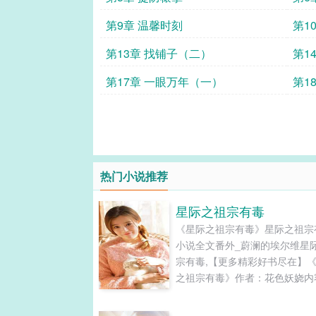
第9章 温馨时刻
第1
第13章 找铺子（二）
第1
第17章 一眼万年（一）
第1
热门小说推荐
星际之祖宗有毒
《星际之祖宗有毒》星际之祖宗
小说全文番外_蔚澜的埃尔维星
宗有毒,【更多精彩好书尽在】
之祖宗有毒》作者：花色妖娆内
介：星际之祖宗有毒列：小说《
之祖宗有毒》花色妖娆著,星际