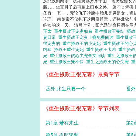
从北狄到南楚，犹如跨越万水千山，需历经漫长的
麟儿，坐完月子后再踏上归乡之路。 旋即奋笔疾
圣旨。 其一，无论仇子衿腹中胎儿是男是女，皆
连理。 南楚帝不仅拟下这两份旨意，还将北狄与
临盆的这一天。 清晨时分，阳光透过窗棂洒在屋
王太
重生摄政王宠妻如命
重生摄政王完结
摄
妻日常
重生摄政王宠妻上瘾免费阅读
重生摄政
很宠妻的
重生摄政王的小宠妃
重生摄政王的心
凶猛
摄政王重生宠妃
重生摄政王太凶
重生摄
妃
重生摄政王的心尖宠全文阅读
重生之摄政王
妃
重生摄政王宠不停
重生之摄政王的心尖宠
重
《重生摄政王很宠妻》最新章节
番外 此生只要一个
番外
《重生摄政王很宠妻》章节列表
第1章 若有来生
第2
第5章 提防辕掣
第6