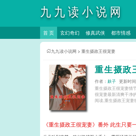
九九读小说网
首 页
玄幻奇幻
修真武侠
都市情感
九九读小说网
>
重生摄政王很宠妻
重生摄政
作者：
麸子
更新时间：2
重生摄政王很宠妻情
很宠妻最新清爽干净的文字章节在线阅读和TXT下载。
阅读,重生摄政王宠妻
《重生摄政王很宠妻》番外 此生只要