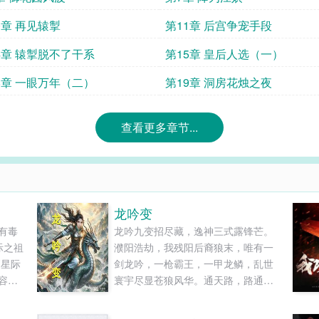
0章 再见辕掣
第11章 后宫争宠手段
4章 辕掣脱不了干系
第15章 皇后人选（一）
8章 一眼万年（二）
第19章 洞房花烛之夜
查看更多章节...
龙吟变
有毒
龙吟九变招尽藏，逸神三式露锋芒。
际之祖
濮阳浩劫，我残阳后裔狼末，唯有一
《星际
剑龙吟，一枪霸王，一甲龙鳞，乱世
容简
寰宇尽显苍狼风华。通天路，路通
星际
天，武路尽头神龙现，今朝且听龙
之祖宗
吟！......