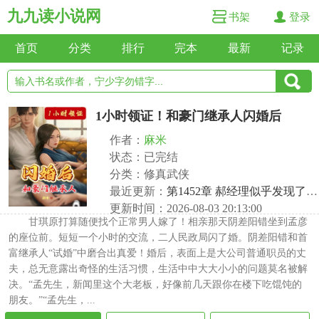
九九读小说网
书架
登录
首页
分类
排行
完本
最新
记录
1小时领证！和豪门继承人闪婚后
作者：
麻米
状态：已完结
分类：修真武侠
最近更新：
第1452章 郝经理似乎发现了什么？
更新时间：2026-08-03 20:13:00
甘琪原打算随便找个正常男人嫁了！相亲那天阴差阳错坐到孟彦
的座位前。短短一个小时的交流，二人民政局闪了婚。阴差阳错和首
富继承人“试婚”中磨合出真爱！婚后，表面上是大公司普通职员的丈
夫，总无意露出奇怪的生活习惯，生活中中大大小小的问题莫名被解
决。“孟先生，新闻里这个大老板，好像前几天跟你在楼下吃馄饨的
朋友。”“孟先生，...