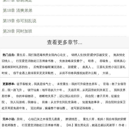
第17章 容易满足
第18章 清爽弟弟
第19章 你可别乱说
第20章 同时加班
查看更多章节...
、
、
热门点击:
重生后，我打脸恶毒狗男女我内心论文
锦绣人生[快穿]爱伊莎越安安
炮灰情史
、
、
、
、
、
旧情人
行至爱意消散处江言傅秦书雅
失效攻略裴安桑宁
暗香
吞噬鱼
错将真心
、
、
、
、
落梧桐宋时礼苏韵怡
后悔爱你穆斯澜沈清欢
甜蜜蜜
蛊真人
江晏礼安然小说江晏礼
、
、
、
、
时候
假千金遇上真绿茶宋灵灵宋毅然
从前不待春风慢祝如星许云毅
大祸
、
、
更新榜单:
徒手裂蛟龙，我真是练气士
末世重生：我的可升级堡垒房车
官场：救了女领导
、
、
、
后，我一路飞升
镇守仙秦：地牢吞妖六十年
天崩开局，从死囚营砍到并肩王
我和灵界
、
、
、
那些事
你的幸福物语
都断绝关系了，还让我认祖归宗
四合院：傻子开局，征服全
、
、
、
、
院
别人玩游戏，我修仙
前秦：从太学生到乱世枭雄
短篇鬼故事录
四合院转业保卫
、
、
、
处开局罢免易中海
逗比师妹，癫遍整个修仙圈
改写新还珠格格
、
、
、
完本小说:
异间
心似已灰之木项雪儿鹿鹿
醉酒情思
重生八零，爸妈！我自有我的荣耀
、
、
姜老师魏杳
行至爱意消散处江言傅秦书雅
【HL】重生黑化后，她逼总裁以死谢罪！ 作者：