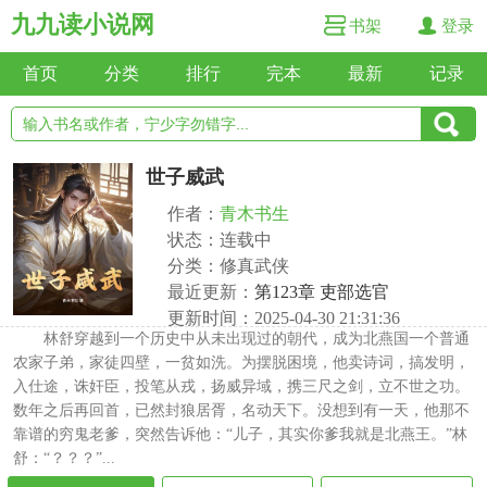
九九读小说网
书架
登录
首页
分类
排行
完本
最新
记录
世子威武
作者：
青木书生
状态：连载中
分类：修真武侠
最近更新：
第123章 吏部选官
更新时间：2025-04-30 21:31:36
林舒穿越到一个历史中从未出现过的朝代，成为北燕国一个普通
农家子弟，家徒四壁，一贫如洗。为摆脱困境，他卖诗词，搞发明，
入仕途，诛奸臣，投笔从戎，扬威异域，携三尺之剑，立不世之功。
数年之后再回首，已然封狼居胥，名动天下。没想到有一天，他那不
靠谱的穷鬼老爹，突然告诉他：“儿子，其实你爹我就是北燕王。”林
舒：“？？？”...