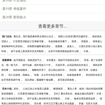
第18章 小女报恩
第19章 考核案件
第20章 密室纵火
查看更多章节...
、
、
热门点击:
重生后，我打脸恶毒狗男女我内心论文
锦绣人生[快穿]爱伊莎越安安
炮灰情史
、
、
、
、
、
旧情人
行至爱意消散处江言傅秦书雅
失效攻略裴安桑宁
暗香
吞噬鱼
错将真心
、
、
、
、
落梧桐宋时礼苏韵怡
后悔爱你穆斯澜沈清欢
甜蜜蜜
蛊真人
江晏礼安然小说江晏礼
、
、
、
、
时候
假千金遇上真绿茶宋灵灵宋毅然
从前不待春风慢祝如星许云毅
大祸
、
、
更新榜单:
徒手裂蛟龙，我真是练气士
末世重生：我的可升级堡垒房车
官场：救了女领导
、
、
、
后，我一路飞升
镇守仙秦：地牢吞妖六十年
天崩开局，从死囚营砍到并肩王
我和灵界
、
、
、
那些事
你的幸福物语
都断绝关系了，还让我认祖归宗
四合院：傻子开局，征服全
、
、
、
、
院
别人玩游戏，我修仙
前秦：从太学生到乱世枭雄
短篇鬼故事录
四合院转业保卫
、
、
、
处开局罢免易中海
逗比师妹，癫遍整个修仙圈
改写新还珠格格
、
、
、
完本小说:
异间
心似已灰之木项雪儿鹿鹿
醉酒情思
重生八零，爸妈！我自有我的荣耀
、
、
姜老师魏杳
行至爱意消散处江言傅秦书雅
【HL】重生黑化后，她逼总裁以死谢罪！ 作者：
、
、
、
、
易小文林知意宋宛秋
假千金遇上真绿茶宋灵灵宋毅然
大祸
她来自星际最高监狱
错
、
、
、
将真心落梧桐宋时礼苏韵怡
回头看，轻舟已过万重山蒋之舟沈傲凝
穿越：无双大当家