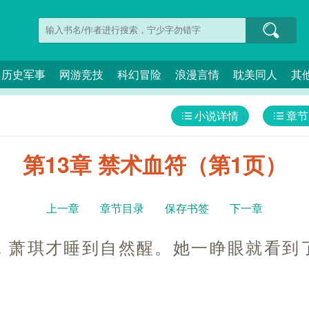
历史军事
网游竞技
科幻冒险
浪漫言情
耽美同人
其
小说详情
章节
第13章 禁术血符（第1页）
上一章
章节目录
保存书签
下一章
，萧琪才睡到自然醒。她一睁眼就看到