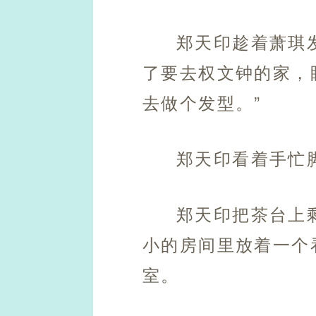
郑天印趁着萧琪
了要去权文钟的家，
去做个发型。”
郑天印看着手忙
郑天印把茶台上
小的房间里放着一个
室。