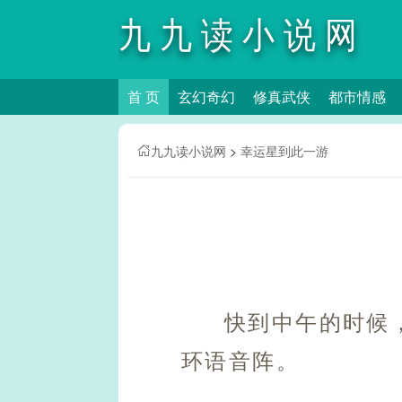
九九读小说网
首 页
玄幻奇幻
修真武侠
都市情感
九九读小说网
>
幸运星到此一游
快到中午的时候
环语音阵。