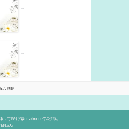
...
...
九八影院
通过屏蔽novelspider字段实现。
任何立场。