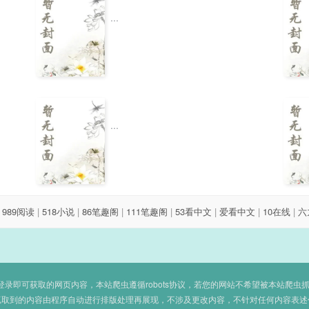
...
...
|
989阅读
|
518小说
|
86笔趣阁
|
111笔趣阁
|
53看中文
|
爱看中文
|
10在线
|
六
即可获取的网页内容，本站爬虫遵循robots协议，若您的网站不希望被本站爬虫抓取，可
抓取到的内容由程序自动进行排版处理再展现，不涉及更改内容，不针对任何内容表述