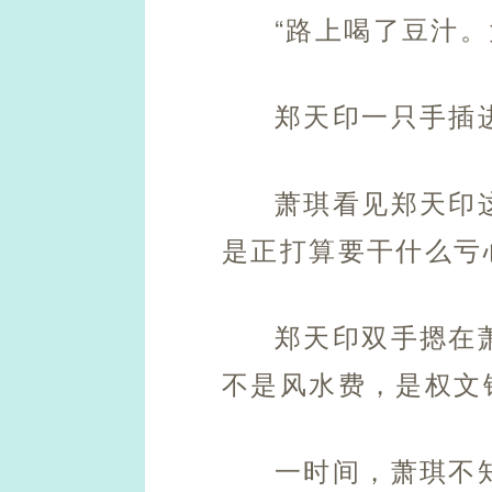
“路上喝了豆汁
郑天印一只手插
萧琪看见郑天印
是正打算要干什么亏
郑天印双手摁在
不是风水费，是权文
一时间，萧琪不