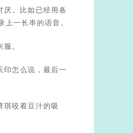
讨厌。比如已经用各
录上一长串的语音。
衣服。
天印怎么说，最后一
萧琪咬着豆汁的吸