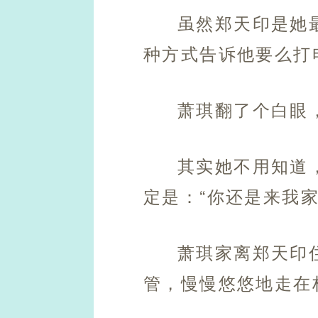
虽然郑天印是她
种方式告诉他要么打
萧琪翻了个白眼
其实她不用知道
定是：“你还是来我
萧琪家离郑天印
管，慢慢悠悠地走在