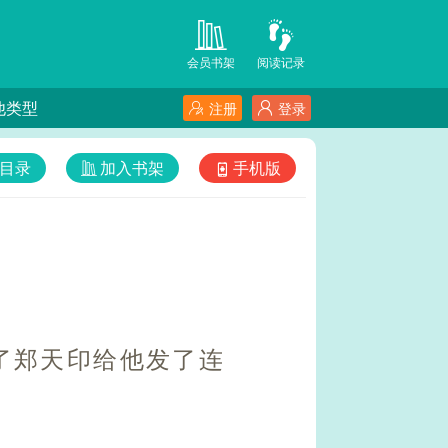
会员书架
阅读记录
他类型
注册
登录
目录
加入书架
手机版
了郑天印给他发了连