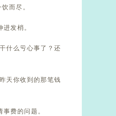
一饮而尽。
伸进发梢。
又干什么亏心事了？还
，昨天你收到的那笔钱
请事费的问题。