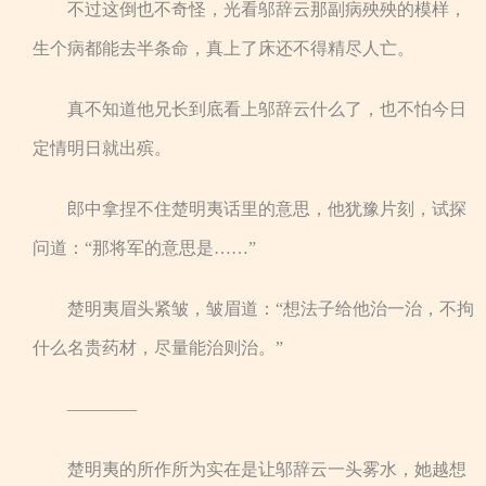
不过这倒也不奇怪，光看邬辞云那副病殃殃的模样，
生个病都能去半条命，真上了床还不得精尽人亡。
真不知道他兄长到底看上邬辞云什么了，也不怕今日
定情明日就出殡。
郎中拿捏不住楚明夷话里的意思，他犹豫片刻，试探
问道：“那将军的意思是……”
楚明夷眉头紧皱，皱眉道：“想法子给他治一治，不拘
什么名贵药材，尽量能治则治。”
————
楚明夷的所作所为实在是让邬辞云一头雾水，她越想