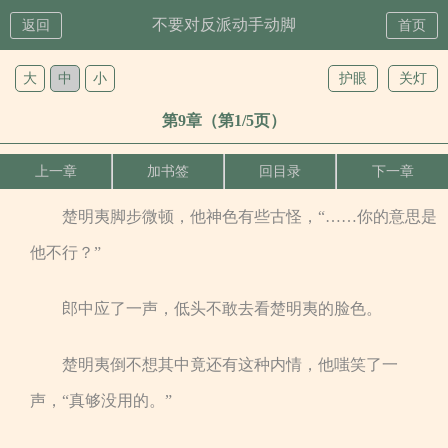
不要对反派动手动脚
返回
首页
大
中
小
护眼
关灯
第9章（第1/5页）
上一章
加书签
回目录
下一章
楚明夷脚步微顿，他神色有些古怪，“……你的意思是
他不行？”
郎中应了一声，低头不敢去看楚明夷的脸色。
楚明夷倒不想其中竟还有这种内情，他嗤笑了一
声，“真够没用的。”