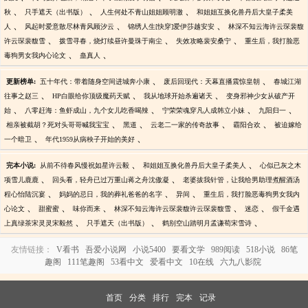
、
、
、
秋
只手遮天（出书版）
人生何处不青山姐姐顾明澈
和姐姐互换化兽丹后大皇子柔美
、
、
、
人
风起时爱意散尽林青风顾汐云
锦绣人生[快穿]爱伊莎越安安
林深不知云海许云琛裴馥
、
、
、
许云琛裴馥雪
拨雪寻春，烧灯续昼许曼珠于南尘
失效攻略裴安桑宁
重生后，我打脸恶
、
、
毒狗男女我内心论文
蛊真人
、
、
更新榜单:
五十年代：带着随身空间进城奔小康
废后回现代：天幕直播震惊皇朝
春城江湖
、
、
、
往事之赵三
HP白眼给你顶级魔药天赋
我从地球开始杀遍诸天
变身邪神少女从破产开
、
、
、
、
始
八零赶海：鱼虾成山，九个女儿吃香喝辣
宁荣荣魂穿凡人成韩立小妹
九阳归一
、
、
、
、
相亲被截胡？死对头哥哥喊我宝宝
黑道
云老二一家的传奇故事
霸阳合欢
被迫嫁给
、
、
一个暗卫
年代1959从病秧子开始的美好
、
、
完本小说:
从前不待春风慢祝如星许云毅
和姐姐互换化兽丹后大皇子柔美人
心似已灰之木
、
、
项雪儿鹿鹿
回头看，轻舟已过万重山蒋之舟沈傲凝
老婆拔我针管，让我给男助理煮醒酒汤
、
、
、
程心怡陆沉宴
妈妈的忌日，我的葬礼爸爸的名字
异间
重生后，我打脸恶毒狗男女我内
、
、
、
、
、
心论文
甜蜜蜜
味你而来
林深不知云海许云琛裴馥许云琛裴馥雪
迷恋
假千金遇
、
、
、
上真绿茶宋灵灵宋毅然
只手遮天（出书版）
鹤别空山踏明月孟谦荀宋雪诗
友情链接：
V看书
吾爱小说网
小说5400
要看文学
989阅读
518小说
86笔
趣阁
111笔趣阁
53看中文
爱看中文
10在线
六九八影院
首页
分类
排行
完本
记录