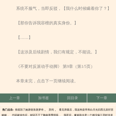
系统不服气，当即反驳，【我什么时候瞒着你了？】
【那你告诉我容檀的真实身份。】
【……】
【这涉及后续剧情，我们有规定，不能说。】
《不要对反派动手动脚》 第9章（第1/5页）
本章未完，点击下一页继续阅读。
上一章
加书签
回目录
下一章
、
、
热门点击:
彻底毁了她唐朝淮唐梦绮
异间
看见弹幕后，我送狗皇帝和白月光归西元辰轩苏
、
、
婉婉
代码被掉包后，销冠不干了魏南晨季明磊
我死后，爹娘和夫君一个都没疯江寻时连道