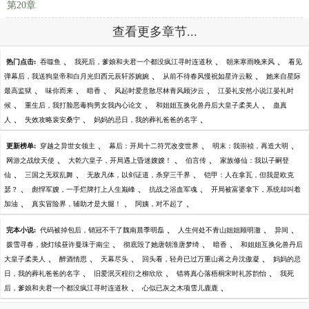
第20章
查看更多章节...
、
、
、
热门点击:
吞噬鱼
我死后，爹娘和夫君一个都没疯江寻时连道秋
朝来寒雨晚来风
看见
、
、
弹幕后，我送狗皇帝和白月光归西元辰轩苏婉婉
从前不待春风慢祝如星许云毅
她来自星际
、
、
、
、
最高监狱
味你而来
暗香
风起时爱意散尽林青风顾汐云
江晏礼安然小说江晏礼时
、
、
、
候
重生后，我打脸恶毒狗男女我内心论文
和姐姐互换化兽丹后大皇子柔美人
蛊真
、
、
、
人
失效攻略裴安桑宁
妈妈的忌日，我的葬礼爸爸的名字
、
、
、
更新榜单:
穿越之异世女领主
幕后：开局十二符咒改变世界
明末：我崇祯，再造大明
、
、
、
网游之战纹天使
大乾六皇子，开局遇上昏迷嫂嫂！
伯言传
家族修仙：我以子嗣登
、
、
、
仙
三国之无双乱舞
无敌凡体，以剑证道，杀穿三千界
铠甲：人在拿瓦，但我是欧克
、
、
、
瑟？
彪悍军嫂，一手烂牌打上人生巅峰
抗战之浴血军魂
开局被富婆拿下，系统却叫着
、
、
、
加油
真实冒险界，辅助才是大腿！
阿姨，对不起了
、
、
、
完本小说:
代码被掉包后，销冠不干了魏南晨季明磊
人生何处不青山姐姐顾明澈
异间
、
、
、
拨雪寻春，烧灯续昼许曼珠于南尘
彻底毁了她唐朝淮唐梦绮
暗香
和姐姐互换化兽丹后
、
、
、
、
大皇子柔美人
醉酒情思
天幕尽头
回头看，轻舟已过万重山蒋之舟沈傲凝
妈妈的忌
、
、
、
日，我的葬礼爸爸的名字
旧爱泯灭程衍之柳欣欣
错将真心落梧桐宋时礼苏韵怡
我死
、
、
后，爹娘和夫君一个都没疯江寻时连道秋
心似已灰之木项雪儿鹿鹿