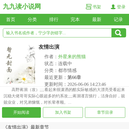
九九读小说网
书架
登录
首页
分类
排行
完本
最新
记录
友情出演
作者：
外星来的熊猫
状态：连载中
分类：都市情感
最近更新：
第66章
更新时间：2026-06-06 14:23:46
高野蒋洄（攻）;;;;看起来很潇洒的酷实际敏感的大漂亮受看起来
沉稳大佬哥哥实际心眼超多的钓系攻;;;;蒋洄谨言慎行，洁身自好，兢
兢业业，对兄弟慷慨，对长辈孝顺。...
开始阅读
加入书架
章节目录
《友情出演》最新章节