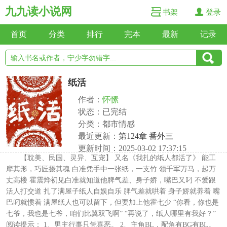
九九读小说网
书架
登录
首页
分类
排行
完本
最新
记录
纸活
作者：
怀愫
状态：已完结
分类：都市情感
最近更新：
第124章 番外三
更新时间：2025-03-02 17:37:15
【耽美、民国、灵异、互宠】 又名《我扎的纸人都活了》 能工
摩其形，巧匠摄其魂 白准凭手中一张纸，一支竹 领千军万马，起万
丈高楼 霍震烨初见白准就知道他脾气差、身子娇，嘴巴又叼 不爱跟
活人打交道 扎了满屋子纸人自娱自乐 脾气差就哄着 身子娇就养着 嘴
巴叼就惯着 满屋纸人也可以留下，但要加上他霍七少 “你看，你也是
七爷，我也是七爷，咱们比翼双飞啊” “再说了，纸人哪里有我好？”
阅读提示： 1、男主行事只凭喜恶。 2、主角BL，配角有BG有BL。