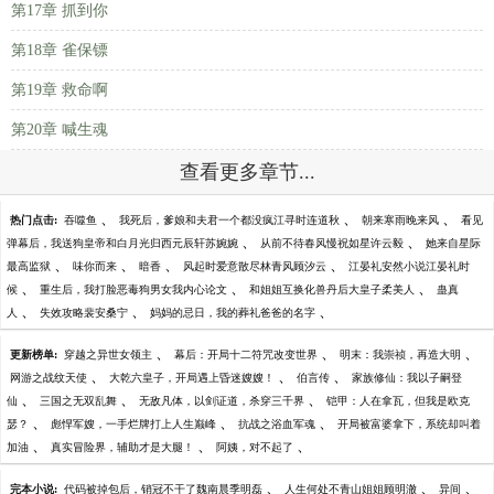
第17章 抓到你
第18章 雀保镖
第19章 救命啊
第20章 喊生魂
查看更多章节...
、
、
、
热门点击:
吞噬鱼
我死后，爹娘和夫君一个都没疯江寻时连道秋
朝来寒雨晚来风
看见
、
、
弹幕后，我送狗皇帝和白月光归西元辰轩苏婉婉
从前不待春风慢祝如星许云毅
她来自星际
、
、
、
、
最高监狱
味你而来
暗香
风起时爱意散尽林青风顾汐云
江晏礼安然小说江晏礼时
、
、
、
候
重生后，我打脸恶毒狗男女我内心论文
和姐姐互换化兽丹后大皇子柔美人
蛊真
、
、
、
人
失效攻略裴安桑宁
妈妈的忌日，我的葬礼爸爸的名字
、
、
、
更新榜单:
穿越之异世女领主
幕后：开局十二符咒改变世界
明末：我崇祯，再造大明
、
、
、
网游之战纹天使
大乾六皇子，开局遇上昏迷嫂嫂！
伯言传
家族修仙：我以子嗣登
、
、
、
仙
三国之无双乱舞
无敌凡体，以剑证道，杀穿三千界
铠甲：人在拿瓦，但我是欧克
、
、
、
瑟？
彪悍军嫂，一手烂牌打上人生巅峰
抗战之浴血军魂
开局被富婆拿下，系统却叫着
、
、
、
加油
真实冒险界，辅助才是大腿！
阿姨，对不起了
、
、
、
完本小说:
代码被掉包后，销冠不干了魏南晨季明磊
人生何处不青山姐姐顾明澈
异间