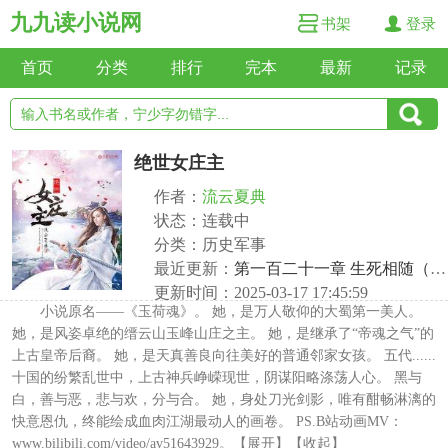
九九读小说网
书架
登录
首页
分类
排行
完本
最新
记录
绝世女庄主
作者：
流云夏典
状态：连载中
分类：历史军事
最近更新：
第一百二十一章 生死相随（上）
更新时间：2025-03-17 17:45:59
小说原名——《玉荷魂》。 她，是万人敬仰的大蜀第一美人。
她，是风姿卓绝的缙云山玉峰山庄之主。 她，是继承了“帝魂之气”的
上古皇帝后裔。 她，是天真善良向往美好的普通邻家女孩。 五代......
十国的纷繁乱世中，上古神兵峥嵘现世，阴谋阳略涤荡人心。 黑与
白，善与恶，悲与欢，分与合。 她，身处刀光剑影，唯有酣畅淋漓的
快意恩仇，终能绘成血肉江湖最动人的画卷。 PS.B站动画MV：
www.bilibili.com/video/av51643929。【展开】【收起】